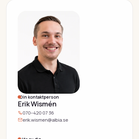
Din kontaktperson
Erik Wismén
070–420 07 36
erik.wismen@albia.se