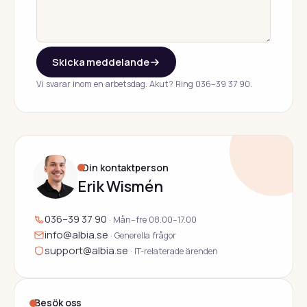
Skicka meddelande
Vi svarar inom en arbetsdag. Akut? Ring 036–39 37 90.
Din kontaktperson
Erik Wismén
036–39 37 90
· Mån–fre 08.00–17.00
info@albia.se
· Generella frågor
support@albia.se
· IT-relaterade ärenden
Besök oss