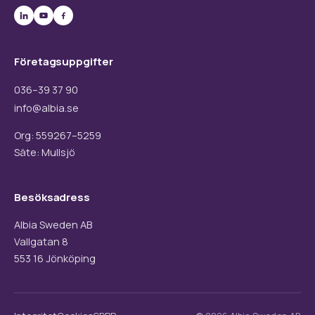
Företagsuppgifter
036–39 37 90
info@albia.se
Org: 559267–5259
Säte: Mullsjö
Besöksadress
Albia Sweden AB
Vallgatan 8
553 16 Jönköping