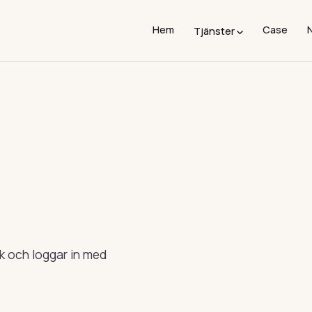
Hem
Case
Tjänster
Support
Microsoft 365
Telefonsupport, oftast inom en minut.
Licenser, migrering o
Datorutrustning
Mötesrum
Datorer, skärmar och tillbehör.
Skärmar, kameror och
Nätverk & WiFi
Webbhotell
Trådlöst planerat, installerat och
Trygg drift med back
övervakat.
lik och loggar in med