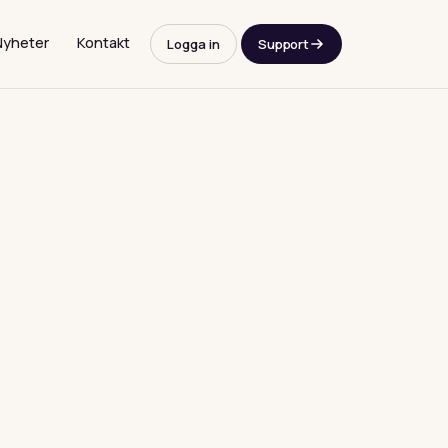
Nyheter
Kontakt
Logga in
Support
ch löpande drift.
 konferensteknik.
up och övervakning.