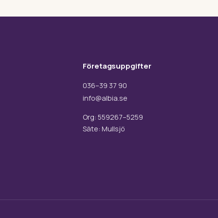
Företagsuppgifter
036–39 37 90
info@albia.se
Org: 559267–5259
Säte: Mullsjö