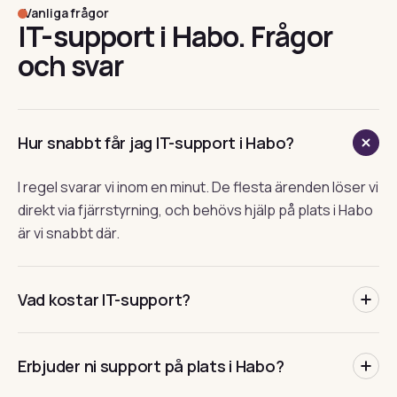
Vanliga frågor
IT-support i Habo. Frågor
och svar
Hur snabbt får jag IT-support i Habo?
I regel svarar vi inom en minut. De flesta ärenden löser vi
direkt via fjärrstyrning, och behövs hjälp på plats i Habo
är vi snabbt där.
Vad kostar IT-support?
Det beror på hur ni vill ha det. Löpande timdebitering
Erbjuder ni support på plats i Habo?
eller ett fast supportavtal med förutsägbar
månadskostnad. Hör av er så tar vi fram ett upplägg