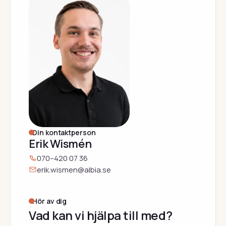
Din kontaktperson
Erik Wismén
070–420 07 36
erik.wismen@albia.se
Hör av dig
Vad kan vi hjälpa till med?