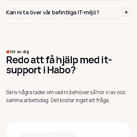
Ja. Det mesta löser vi på distans samma dag, men när
som passar er verksamhet.
Kan ni ta över vår befintliga IT-miljö?
något kräver fysisk närvaro kommer vi ut till er i Habo.
Absolut. Vi gör en genomlysning av nuläget,
dokumenterar och tar sedan över driften. En smidig
övergång utan att ni tappar tempo.
Hör av dig
Redo att få hjälp med it-
support i Habo?
Skriv några rader om vad ni behöver så hör vi av oss
samma arbetsdag. Det kostar inget att fråga.